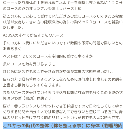
ゆーーったり身体の中を流れるエネルギーを調整し整える為に１２０分
のコースのみのオリジナル整体【リバース】に
初回の方にも安心して受けていただけるお試しコース６０分やある程度
状態が安定してきた方の健康維持の為にお勧めの９０分コースを新設い
たしました。
AZUSAのすべてが詰まったリバース
多くの方にお受けいただきたいのですが時間や予算の問題で難しいとの
お声も多く
ベストは１２０分のコースを定期的に受ける事ですが
長いコースを時々受けるよりも
はじめは短めでも頻回で受ける方が身体が本来の状態を思いだし、
自らの力で維持管理できるようになるためには何度も何度もその状態を
上書きし維持もしやすくなります。
またリバースを受けている間は半落ち状態になる方も多くこの脳波の状
態はいわば【瞑想】状態です。
脳が一番リラックスしリセットできる状態ですので日々忙しくしてゆっ
くりする時間や自分１人では瞑想なんてできないと感じている方には身
体のリセットだけでなく脳のリセットという意味でも大切な時間です。
これからの時代の整体（体を整える事）は身体（物理的肉